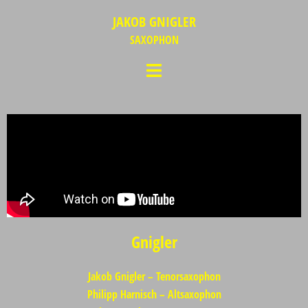
JAKOB GNIGLER
SAXOPHON
Gnigler
Jakob Gnigler – Tenorsaxophon
Philipp Harnisch
– Altsaxophon